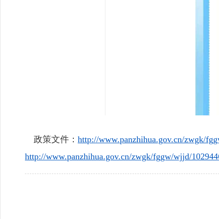
政策文件：
http://www.panzhihua.gov.cn/zwgk/fg
http://www.panzhihua.gov.cn/zwgk/fggw/wjjd/102944